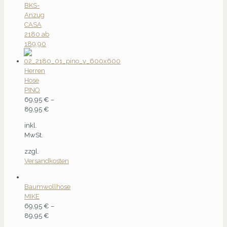
BKS-
Anzug
CASA
2180 ab
189,90
Herren
Hose
PINO
69,95
€
–
89,95
€
inkl.
MwSt.
zzgl.
Versandkosten
Baumwollhose
MIKE
69,95
€
–
89,95
€