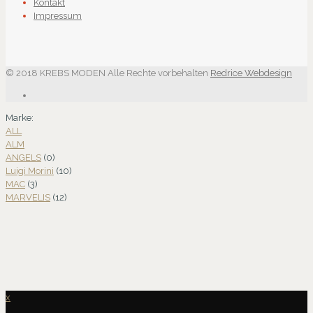
Kontakt
Impressum
© 2018 KREBS MODEN Alle Rechte vorbehalten
Redrice Webdesign
Marke:
ALL
A
L
M
ANGELS
(0)
Luigi Morini
(10)
MAC
(3)
MARVELIS
(12)
x