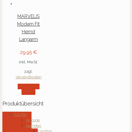
MARVELIS
Modern Fit
Hemd
Langarm
29,95
€
inkl. MwSt.
zzgl.
Versandkosten
Ausführung
wählen
Produktübersicht
Für Ihn
Anzüge
Hemden
Comfort