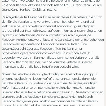
Daten Verantwortlicher ist, wenn eine betroffene Person außerhalb der
USA oder Kanada lebt, die Facebook Ireland Ltd., 4 Grand Canal Square,
Grand Canal Harbour, Dublin 2, Ireland.
Durch jeden Aufruf einer der Einzelseiten dieser Internetseite, die durch
den für die Verarbeitung Verantwortlichen betrieben wird und auf
welcher eine Facebook-Komponente (Facebook-Plug-In) integriert
wurde, wird der Internetbrowser auf dem informationstechnologischen
System der betroffenen Person automatisch durch die jeweilige
Facebook-Komponente veranlasst, eine Darstellung der entsprechenden
Facebook-Komponente von Facebook herunterzuladen. Eine
Gesamtübersicht über alle Facebook-Plug-Ins kann unter
https://developers.facebook.com/docs/plugins/?locale=de_DE
abgerufen werden. Im Rahmen dieses technischen Verfahrens erhält
Facebook Kenntnis darüber, welche konkrete Unterseite unserer
Internetseite durch die betroffene Person besucht wird.
Sofern die betroffene Person gleichzeitig bei Facebook eingeloggt ist,
erkennt Facebook mit jedem Aufruf unserer Internetseite durch die
betroffene Person und während der gesamten Dauer des jeweiligen
Aufenthaltes auf unserer Internetseite, welche konkrete Unterseite
unserer Internetseite die betroffene Person besucht. Diese Informationen
werden durch die Facebook-Komponente gesammelt und durch
Facebook dem jeweiligen Facebook-Account der betroffenen Person
zugeordnet. Betätigt die betroffene Person einen der auf unserer