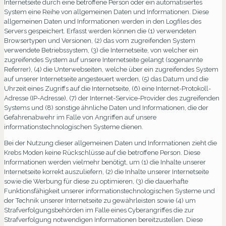
Internetseite durch eine betroffene Person oder ein automatisiertes
System eine Reihe von allgemeinen Daten und Informationen. Diese
allgemeinen Daten und Informationen werden in den Logfiles des
Servers gespeichert. Erfasst werden können die (1) verwendeten
Browsertypen und Versionen, (2) das vom zugreifenden System
verwendete Betriebssystem, (3) die Internetseite, von welcher ein
zugreifendes System auf unsere Internetseite gelangt (sogenannte
Referrer), (4) die Unterwebseiten, welche über ein zugreifendes System
auf unserer Internetseite angesteuert werden, (5) das Datum und die
Uhrzeit eines Zugriffs auf die Internetseite, (6) eine Internet-Protokoll-
Adresse (IP-Adresse), (7) der Internet-Service-Provider des zugreifenden
Systems und (8) sonstige ähnliche Daten und Informationen, die der
Gefahrenabwehr im Falle von Angriffen auf unsere
informationstechnologischen Systeme dienen.
Bei der Nutzung dieser allgemeinen Daten und Informationen zieht die
Krebs Moden keine Rückschlüsse auf die betroffene Person. Diese
Informationen werden vielmehr benötigt, um (1) die Inhalte unserer
Internetseite korrekt auszuliefern, (2) die Inhalte unserer Internetseite
sowie die Werbung für diese zu optimieren, (3) die dauerhafte
Funktionsfähigkeit unserer informationstechnologischen Systeme und
der Technik unserer Internetseite zu gewährleisten sowie (4) um
Strafverfolgungsbehörden im Falle eines Cyberangriffes die zur
Strafverfolgung notwendigen Informationen bereitzustellen. Diese