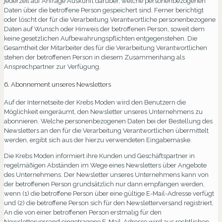
jederzeit auf Anfrage Auskunft darüber, welche personenbezogenen
Daten über die betroffene Person gespeichert sind. Ferner berichtigt
oder löscht der für die Verarbeitung Verantwortliche personenbezogene
Daten auf Wunsch oder Hinweis der betroffenen Person, soweit dem
keine gesetzlichen Aufbewahrungspflichten entgegenstehen. Die
Gesamtheit der Mitarbeiter des für die Verarbeitung Verantwortlichen
stehen der betroffenen Person in diesem Zusammenhang als
Ansprechpartner zur Verfügung.
6. Abonnement unseres Newsletters
Auf der Internetseite der Krebs Moden wird den Benutzern die
Möglichkeit eingeräumt, den Newsletter unseres Unternehmens zu
abonnieren. Welche personenbezogenen Daten bei der Bestellung des
Newsletters an den für die Verarbeitung Verantwortlichen übermittelt
werden, ergibt sich aus der hierzu verwendeten Eingabemaske.
Die Krebs Moden informiert ihre Kunden und Geschäftspartner in
regelmäßigen Abständen im Wege eines Newsletters über Angebote
des Unternehmens. Der Newsletter unseres Unternehmens kann von
der betroffenen Person grundsätzlich nur dann empfangen werden,
wenn (1) die betroffene Person über eine gültige E-Mail-Adresse verfügt
und (2) die betroffene Person sich für den Newsletterversand registriert.
An die von einer betroffenen Person erstmalig für den
Newsletterversand eingetragene E-Mail-Adresse wird aus rechtlichen